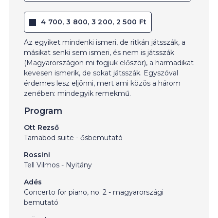
4 700, 3 800, 3 200, 2 500 Ft
Az egyiket mindenki ismeri, de ritkán játsszák, a
másikat senki sem ismeri, és nem is játsszák
(Magyarországon mi fogjuk először), a harmadikat
kevesen ismerik, de sokat játsszák. Egyszóval
érdemes lesz eljönni, mert ami közös a három
zenében: mindegyik remekmű.
Program
Ott Rezső
Tarnabod suite - ősbemutató
Rossini
Tell Vilmos - Nyitány
Adés
Concerto for piano, no. 2 - magyarországi
bemutató