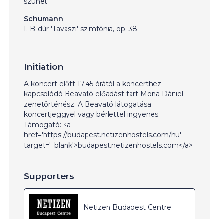
szünet
Schumann
I. B-dúr 'Tavaszi' szimfónia, op. 38
Initiation
A koncert előtt 17.45 órától a koncerthez
kapcsolódó Beavató előadást tart Mona Dániel
zenetörténész. A Beavató látogatása
koncertjeggyel vagy bérlettel ingyenes.
Támogató: <a
href='https://budapest.netizenhostels.com/hu'
target='_blank'>budapest.netizenhostels.com</a>
Supporters
Netizen Budapest Centre