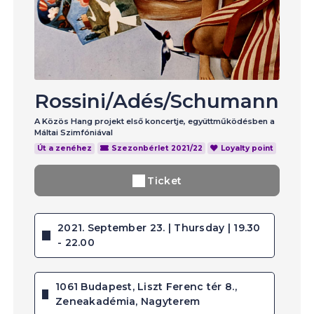
Rossini
/
Adés
/
Schumann
A Közös Hang projekt első koncertje, együttműködésben a
Máltai Szimfóniával
Út a zenéhez
Szezonbérlet 2021/22
Loyalty point
Ticket
2021. September 23. | Thursday | 19.30
- 22.00
1061 Budapest, Liszt Ferenc tér 8.,
Zeneakadémia, Nagyterem