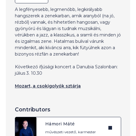
A legfényesebb, legmenőbb, legkirályabb
hangszerek a zenekarban, amik aranyból (na jó,
rézből) vannak, és hihetetlen hangosan, vagy
gyönyörű és lágyan is tudnak muzsikálni,
vérükben a jazz, a klasszikus, a sramli és minden jó
és izgalmas zene. Hatalmas bulival várunk
mindenkit, aki kíváncsi arra, kik fütyülnek azon a
bizonyos rézfán a zenekarban!
Következő ifjúsági koncert a Danubia Szalonban:
július 3. 10.30
Mozart, a csokigolyók sztárja
Contributors
Hámori Máté
művészeti vezető, karmester