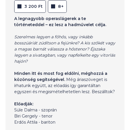
3 200 Ft
8+
A legnagyobb operaslágerek a te
történeteddel – ez lesz a hadművelet célja.
Szerelmes legyen a főhős, vagy inkább
bosszúáriát zúdítson a fejünkre? A kis szőkét vagy
a magas barnát válassza a hőstenor? Éjszaka
legyen a sivatagban, vagy napfelkelte egy vitorlás
hajón?
Minden itt és most fog eldőlni, méghozzá a
közönség segítségével.
Még áriaszöveget is
írhatunk együtt, az előadás így garantáltan
egyszeri és megismételhetetlen lesz. Beszálltok?
Előadják:
Süle Dalma - szoprán
Biri Gergely - tenor
Erdős Attila - bariton