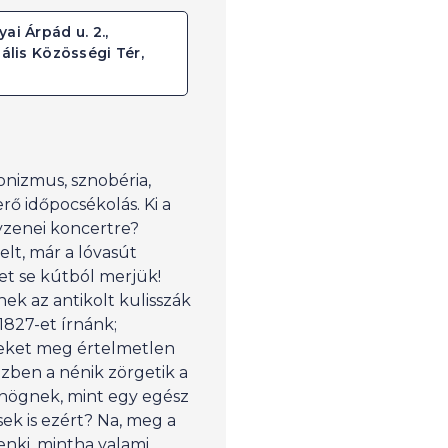
i Árpád u. 2.,
ális Közösségi Tér,
onizmus, sznobéria,
ő időpocsékolás. Ki a
zenei koncertre?
lt, már a lóvasút
vizet se kútból merjük!
k az antikolt kulisszák
827-et írnánk;
eket meg értelmetlen
özben a nénik zörgetik a
högnek, mint egy egész
ek is ezért? Na, meg a
nki, mintha valami