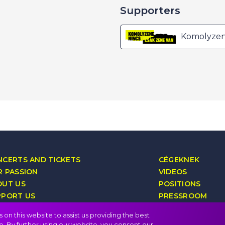
Supporters
Komolyzene
CERTS AND TICKETS
CÉGEKNEK
 PASSION
VIDEOS
OUT US
POSITIONS
PPORT US
PRESSROOM
YALTY PROGRAM
CONTACT
on this website to assist us providing the best
e. By further using our website, you consent our