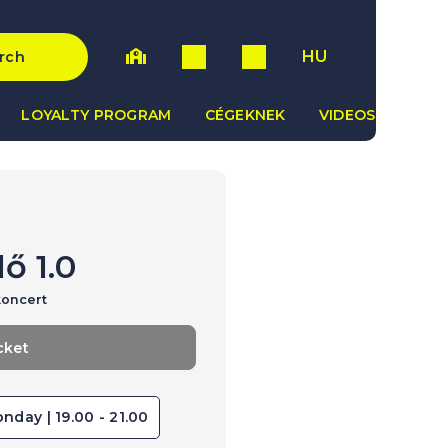
HU
rch
LOYALTY PROGRAM
CÉGEKNEK
VIDEOS
ő 1.0
koncert
cket
nday | 19.00 - 21.00