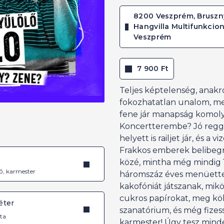
8200 Veszprém, Brusznya
Hangvilla Multifunkcion
Veszprém
7 900 Ft
Teljes képtelenség, anakr
fokozhatatlan unalom, mer
fene jár manapság komoly
Koncertterembe? Jó regge
helyett is railjet jár, és a 
Frakkos emberek belibegne
é
közé, mintha még mindig 1
ő, karmester
háromszáz éves menüett
kakofóniát játszanak, mik
cukros papírokat, meg kö
éter
szanatórium, és még fizess
ta
karmester! Úgy tesz minde