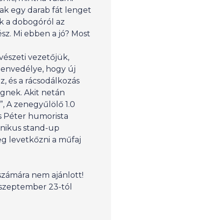
sak egy darab fát lenget
ik a dobogóról az
sz. Mi ebben a jó? Most
észeti vezetőjük,
envedélye, hogy új
, és a rácsodálkozás
gnek. Akit netán
”, A zenegyűlölő 1.0
s Péter humorista
onikus stand-up
g levetkőzni a műfaj
 számára nem ajánlott!
 szeptember 23-tól