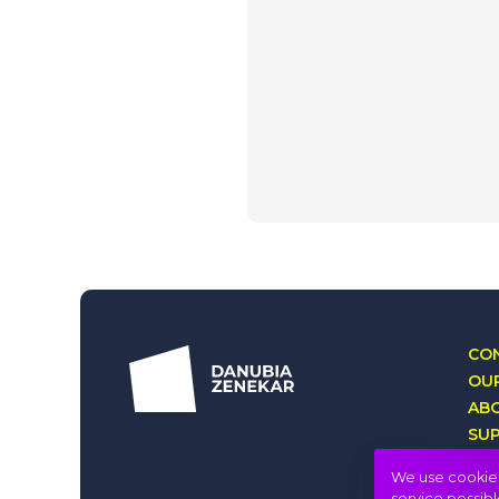
CON
OUR
AB
SU
LO
We use cookies 
service possibl