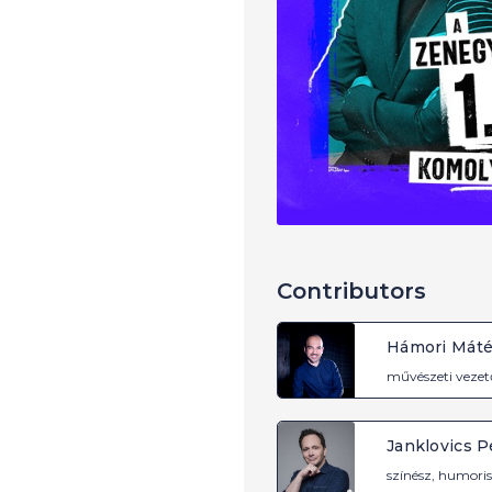
Contributors
Hámori Mát
művészeti vezet
Janklovics P
színész, humoris