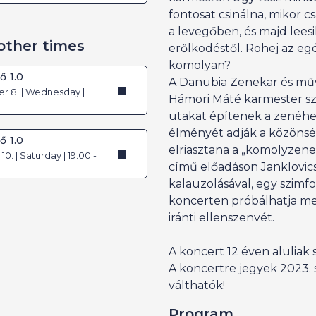
fontosat csinálna, mikor c
a levegőben, és majd lees
other times
erőlködéstől. Röhej az egé
komolyan?
ő 1.0
A Danubia Zenekar és műv
r 8. | Wednesday |
Hámori Máté karmester sz
utakat építenek a zenéhez
élményét adják a közönsé
ő 1.0
elriasztana a „komolyzene
0. | Saturday | 19.00 -
című előadáson Janklovic
kalauzolásával, egy szimf
koncerten próbálhatja me
iránti ellenszenvét.
A koncert 12 éven aluliak
A koncertre jegyek 2023.
válthatók!
Program