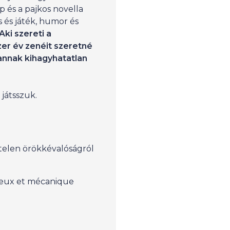
p és a pajkos novella
s és játék, humor és
Aki szereti a
er év zenéit szeretné
annak kihagyhatatlan
játsszuk.
telen örökkévalóságról
eux et mécanique