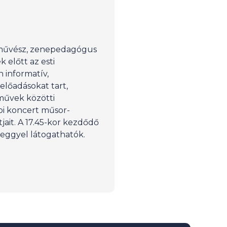
művész, zenepedagógus
 előtt az esti
 informatív,
előadásokat tart,
űvek közötti
pi koncert műsor-
jait. A 17.45-kor kezdődő
jeggyel látogathatók.