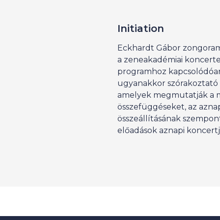
Initiation
Eckhardt Gábor zongora
a zeneakadémiai koncertek
programhoz kapcsolódóan
ugyanakkor szórakoztató 
amelyek megmutatják a m
összefüggéseket, az azna
összeállításának szempont
előadások aznapi koncert