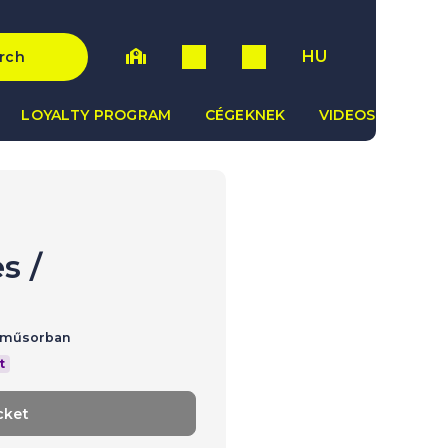
HU
rch
LOYALTY PROGRAM
CÉGEKNEK
VIDEOS
es
/
rtműsorban
t
cket