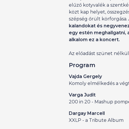
elűző kotyvalék a szentké
közt kap helyet, összegzé
szépség őrült körforgása.
kalandokat és negyvenez
egy estén meghallgatni, 
alkalom ez a koncert.
Az előadást szünet nélkül 
Program
Vajda Gergely
Komoly elmélkedés a vég
Varga Judit
200 in 20 - Mashup pomp
Dargay Marcell
XXLP - a Tribute Album