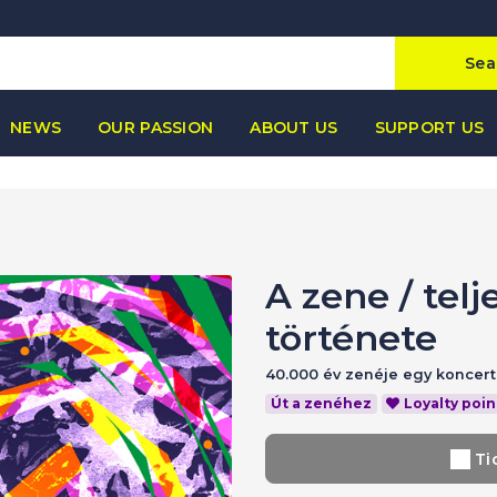
Sea
NEWS
OUR PASSION
ABOUT US
SUPPORT US
A zene
/
telj
története
40.000 év zenéje egy konce
Út a zenéhez
Loyalty poin
Ti