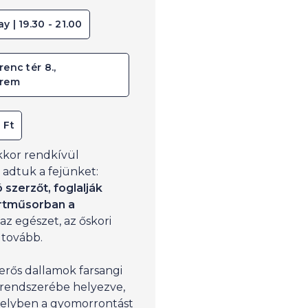
ay | 19.30 - 21.00
renc tér 8.,
erem
 Ft
kkor rendkívül
 adtuk a fejünket:
szerzőt, foglalják
rtműsorban a
z egészet, az őskori
 tovább.
merős dallamok farsangi
t rendszerébe helyezve,
melyben a gyomorrontást