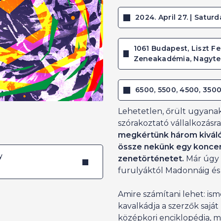
2024. April 27. | Saturd
1061 Budapest, Liszt Fe
Zeneakadémia, Nagyt
6500, 5500, 4500, 3500
Lehetetlen, őrült ugyana
szórakoztató vállalkozásra
megkértünk három kiváló 
össze nekünk egy konce
y
zenetörténetet.
Már úgy a
furulyáktól Madonnáig és
Amire számítani lehet: is
kavalkádja a szerzők sajá
középkori enciklopédia, 