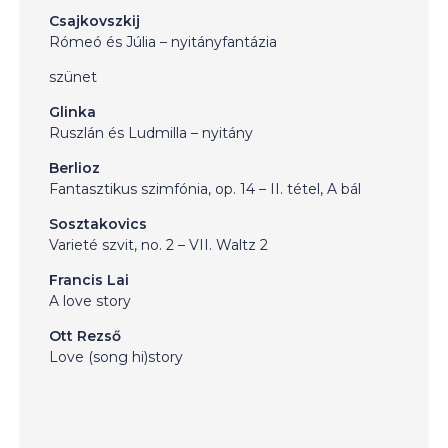
Csajkovszkij
Rómeó és Júlia – nyitányfantázia
szünet
Glinka
Ruszlán és Ludmilla – nyitány
Berlioz
Fantasztikus szimfónia, op. 14 – II. tétel, A bál
Sosztakovics
Varieté szvit, no. 2 – VII. Waltz 2
Francis Lai
A love story
Ott Rezső
Love (song hi)story