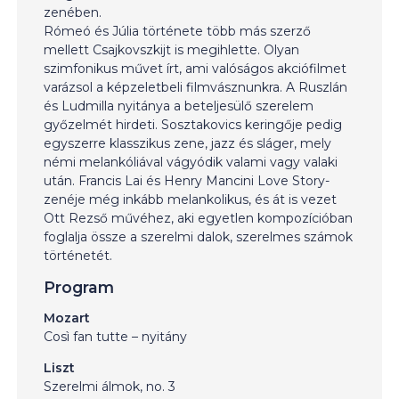
zenében.
Rómeó és Júlia története több más szerző
mellett Csajkovszkijt is megihlette. Olyan
szimfonikus művet írt, ami valóságos akciófilmet
varázsol a képzeletbeli filmvásznunkra. A Ruszlán
és Ludmilla nyitánya a beteljesülő szerelem
győzelmét hirdeti. Sosztakovics keringője pedig
egyszerre klasszikus zene, jazz és sláger, mely
némi melankóliával vágyódik valami vagy valaki
után. Francis Lai és Henry Mancini Love Story-
zenéje még inkább melankolikus, és át is vezet
Ott Rezső művéhez, aki egyetlen kompozícióban
foglalja össze a szerelmi dalok, szerelmes számok
történetét.
Program
Mozart
Così fan tutte – nyitány
Liszt
Szerelmi álmok, no. 3