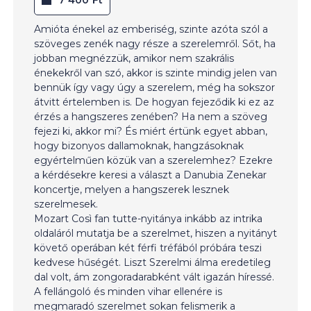
Amióta énekel az emberiség, szinte azóta szól a
szöveges zenék nagy része a szerelemről. Sőt, ha
jobban megnézzük, amikor nem szakrális
énekekről van szó, akkor is szinte mindig jelen van
bennük így vagy úgy a szerelem, még ha sokszor
átvitt értelemben is. De hogyan fejeződik ki ez az
érzés a hangszeres zenében? Ha nem a szöveg
fejezi ki, akkor mi? És miért értünk egyet abban,
hogy bizonyos dallamoknak, hangzásoknak
egyértelműen közük van a szerelemhez? Ezekre
a kérdésekre keresi a választ a Danubia Zenekar
koncertje, melyen a hangszerek lesznek
szerelmesek.
Mozart Così fan tutte-nyitánya inkább az intrika
oldaláról mutatja be a szerelmet, hiszen a nyitányt
követő operában két férfi tréfából próbára teszi
kedvese hűségét. Liszt Szerelmi álma eredetileg
dal volt, ám zongoradarabként vált igazán híressé.
A fellángoló és minden vihar ellenére is
megmaradó szerelmet sokan felismerik a