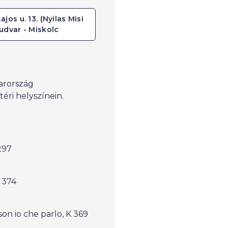
jos u. 13. (Nyilas Misi
udvar - Miskolc
arország
ri helyszínein.
297
 374
son io che parlo, K 369