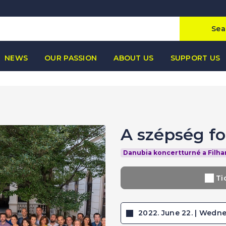
Sea
NEWS
OUR PASSION
ABOUT US
SUPPORT US
A szépség f
Danubia koncertturné a Filh
Ti
2022. June 22. | Wedne