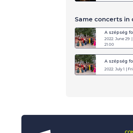
Same concerts in 
A szépség f
2022. June 29. 
21.00
A szépség f
2022. July 1. | F
CON