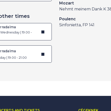
Mozart
Nehmt meinem Dank K 3
other times
Poulenc
Sinfonietta, FP 141
orradalma
| Wednesday | 19.00 -
orradalma
riday | 19.00 - 21.00
CERTS AND TICKETS
CÉGEKNEK