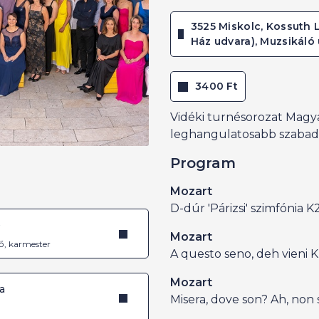
3525 Miskolc, Kossuth La
Ház udvara), Muzsikáló 
3400 Ft
Vidéki turnésorozat Magy
leghangulatosabb szabadté
Program
Mozart
D-dúr 'Párizsi' szimfónia K
é
Mozart
ő, karmester
A questo seno, deh vieni K
Mozart
a
Misera, dove son? Ah, non 