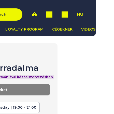
HU
rch
LOYALTY PROGRAM
CÉGEKNEK
VIDEOS
orradalma
armóniával közös szervezésben
cket
sday | 19.00 - 21.00