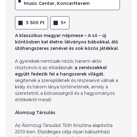
Music Center, Koncertterem
3 500 Ft
5+
A klasszikus magyar népmese – A só – új
köntösben kel életre: látványos bábokkal, élő
ütőhangszeres zenével és sok közös játékkal.
A gyerekek nemcsak nézői, hanem aktív
résztvevői is az előadásnak:
a zenészekkel
együtt fedezik fel a hangszerek világát
,
segítenek a szereplőknek és részeseivé válnak a
király és három lánya történetének, amely a
szeretetről, a bölcsességről és a hagyományos
értékekről mesél.
Álomzug Társulás
Az Álomzug Társulást Tóth Krisztina alapította
2010-ben. Elsődleges célja olyan bábszínházi