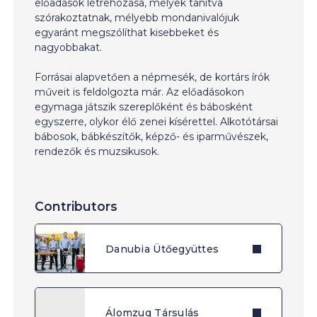
előadások létrehozása, melyek tanítva
szórakoztatnak, mélyebb mondanivalójuk
egyaránt megszólíthat kisebbeket és
nagyobbakat.
Forrásai alapvetően a népmesék, de kortárs írók
műveit is feldolgozta már. Az előadásokon
egymaga játszik szereplőként és bábosként
egyszerre, olykor élő zenei kísérettel. Alkotótársai
bábosok, bábkészítők, képző- és iparművészek,
rendezők és muzsikusok.
Contributors
Danubia Ütőegyüttes
Álomzug Társulás