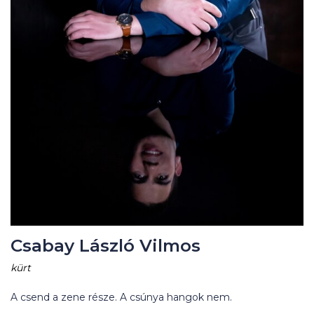
Csabay László Vilmos
kürt
A csend a zene része. A csúnya hangok nem.