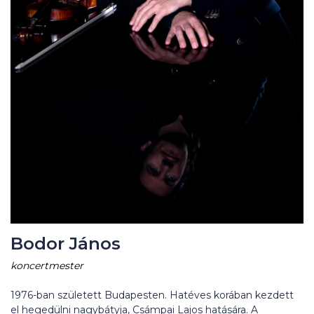
Bodor János
koncertmester
1976-ban született Budapesten. Hatéves korában kezdett
el hegedülni nagybátyja, Csámpai Lajos hatására. A