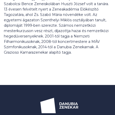
Szabolcsi Bence Zeneiskolában Huszti József volt a tanára.
13 évesen felvételt nyert a Zeneakadémia Előkészítő
Tagozatára, ahol Zs. Szabó Mária növendéke volt. Az
egyetemi ágazaton Szenthelyi Miklós osztályában tanult,
diplomáját 1999-ben szerezte. Számos nemzetközi
mesterkurzuson vesz részt, díjazottja hazai és nemzetközi
hegedűversenyeknek. 2001-től tagja a Nemzeti
Filharmonikusoknak, 2008-tól koncertmestere a MÁV
Szimfonikusoknak, 2014-től a Danubia Zenekarnak. A
Grazioso Kamarazenekar alapító tagja.