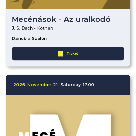
Mecénások - Az uralkodó
J. S. Bach - Köthen
Danubia Szalon
Ticket
2026.
November
21.
Saturday
17.00