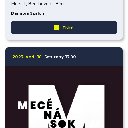
Mozart, Beethoven - Bécs
Danubia Szalon
Ticket
2027.
April
10.
Saturday
17.00