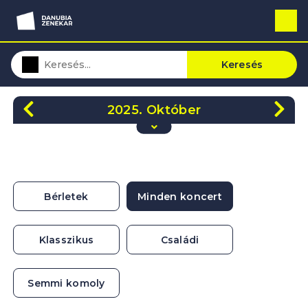
Keresés
2025. Október
H
K
Sze
Cs
P
Szo
V
29
30
1
2
3
4
5
6
7
8
9
10
11
12
Bérletek
Minden koncert
13
14
15
16
17
18
19
20
21
22
23
24
25
26
Klasszikus
Családi
27
28
29
30
31
1
2
Semmi komoly