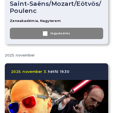
Saint-Saëns
/
Mozart
/
Eötvös
/
Poulenc
Zeneakadémia, Nagyterem
Jegyvásárlás
2025. november
2025.
november
3.
hétfő
19.30