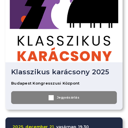
Klasszikus karácsony 2025
Budapest Kongresszusi Központ
Jegyvásárlás
2025.
december
21.
vasárnap
19.30