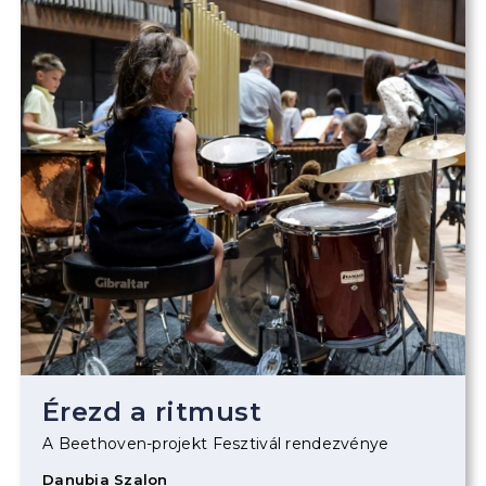
Érezd a ritmust
A Beethoven-projekt Fesztivál rendezvénye
Danubia Szalon