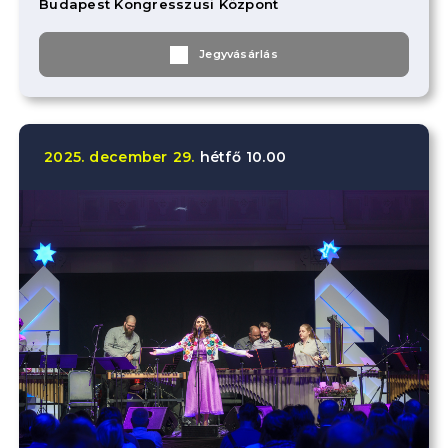
Budapest Kongresszusi Központ
Jegyvásárlás
2025.
december
29.
hétfő
10.00