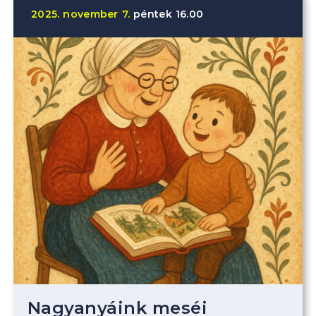
2025.
november
7.
péntek
16.00
Nagyanyáink meséi