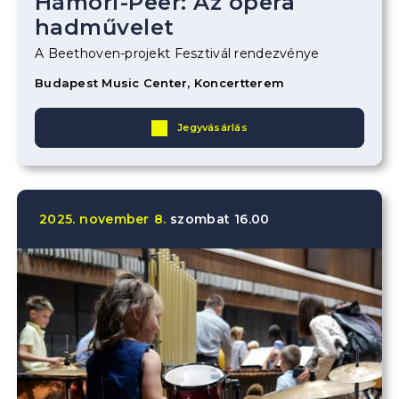
Hámori-Peer: Az opera
hadművelet
A Beethoven-projekt Fesztivál rendezvénye
Budapest Music Center, Koncertterem
Jegyvásárlás
2025.
november
8.
szombat
16.00