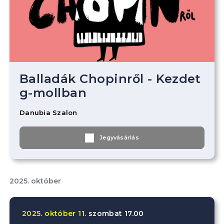
Balladák Chopinről - Kezdet
g-mollban
Danubia Szalon
Jegyvásárlás
2025. október
2025.
október
11.
szombat
17.00