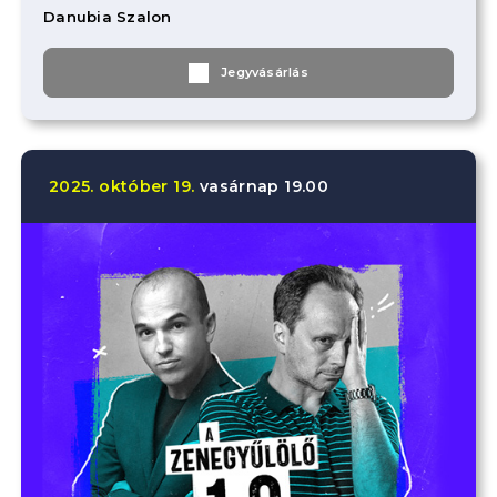
Danubia Szalon
Jegyvásárlás
2025.
október
19.
vasárnap
19.00