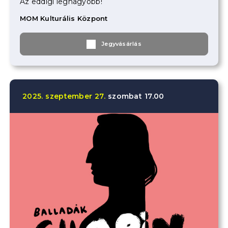
Az eddigi legnagyobb!
MOM Kulturális Központ
Jegyvásárlás
2025.
szeptember
27.
szombat
17.00