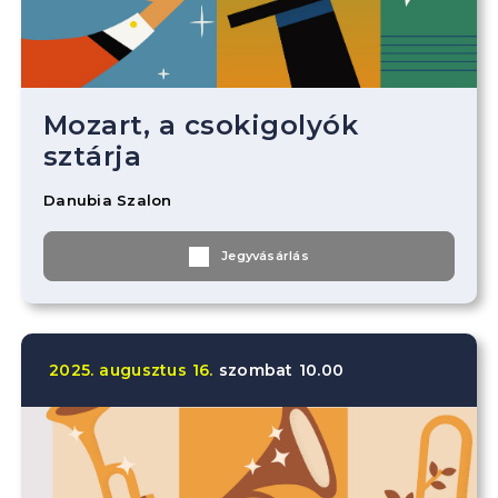
Mozart, a csokigolyók
sztárja
Danubia Szalon
Jegyvásárlás
2025.
augusztus
16.
szombat
10.00