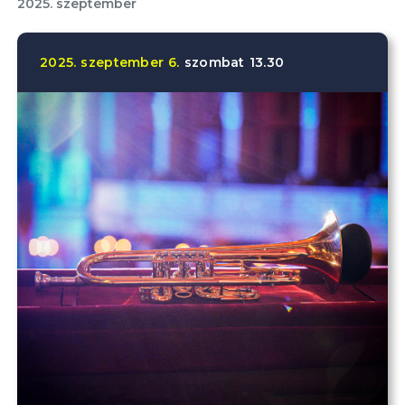
2025. szeptember
2025.
szeptember
6.
szombat
13.30