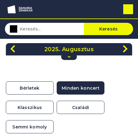
Keresés
2025. Augusztus
H
K
Sze
Cs
P
Szo
V
28
29
30
31
1
2
3
4
5
6
7
8
9
10
Bérletek
Minden koncert
11
12
13
14
15
16
17
18
19
20
21
22
23
24
Klasszikus
Családi
25
26
27
28
29
30
31
Semmi komoly