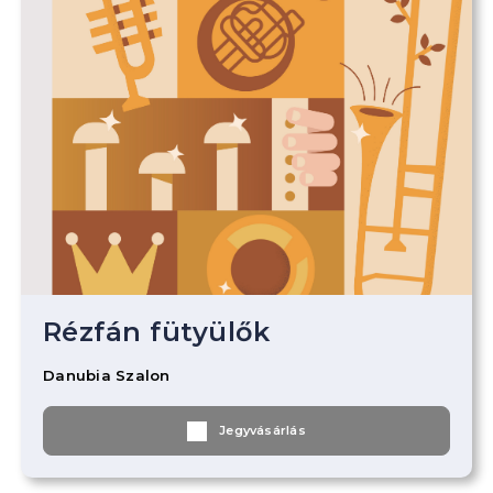
Rézfán fütyülők
Danubia Szalon
Jegyvásárlás