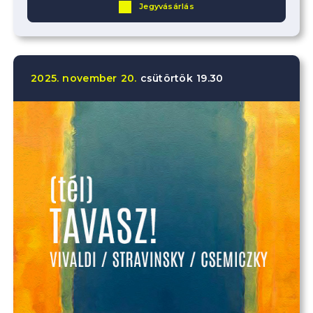
Jegyvásárlás
2025.
november
20.
csütörtök
19.30