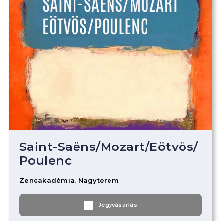
Saint-Saëns
/
Mozart
/
Eötvös
/
Poulenc
Zeneakadémia, Nagyterem
Jegyvásárlás