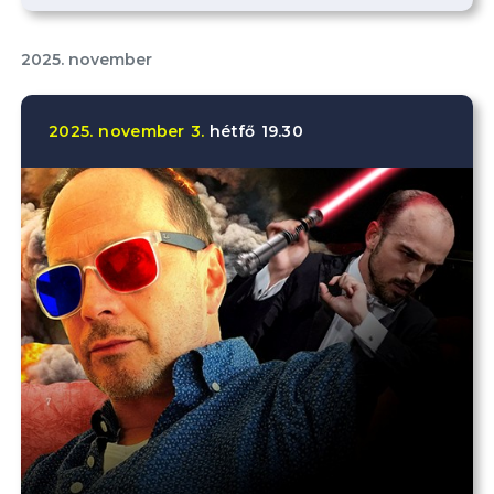
2025. november
2025.
november
3.
hétfő
19.30