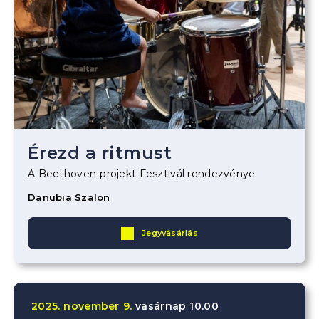
Érezd a ritmust
A Beethoven-projekt Fesztivál rendezvénye
Danubia Szalon
Jegyvásárlás
2025.
november
9.
vasárnap
10.00