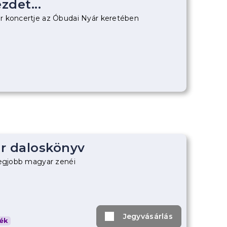
zdet...
r koncertje az Óbudai Nyár keretében
r daloskönyv
legjobb magyar zenéi
Jegyvásárlás
ék