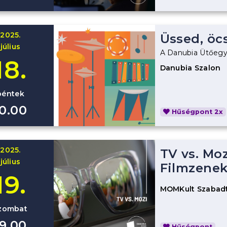
2025.
Üssed, öc
július
A Danubia Ütőegy
18.
Danubia Szalon
péntek
10.00
Hűségpont 2x
2025.
TV vs. Moz
július
Filmzenek
19.
MOMKult Szabadt
zombat
19.00
Hűségpont