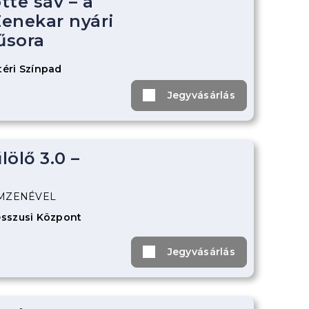
tte sáv – a
enekar nyári
űsora
éri Színpad
Jegyvásárlás
ölő 3.0 –
ILMZENÉVEL
sszusi Központ
Jegyvásárlás