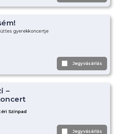
sém!
üttes gyerekkoncertje
Jegyvásárlás
i –
oncert
éri Színpad
Jegyvásárlás