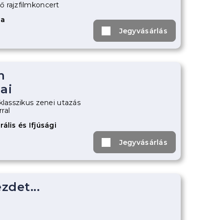
 rajzfilmkoncert
za
Jegyvásárlás
m
ai
klasszikus zenei utazás
ral
ális és Ifjúsági
Jegyvásárlás
zdet...