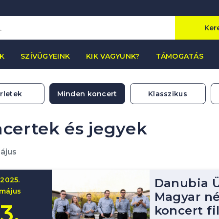
Ker
K
SZÍVÜGYEINK
KIK VAGYUNK?
TÁMOGATÁS
rletek
Minden koncert
Klasszikus
certek és jegyek
ájus
2025.
Danubia Ü
május
Magyar n
3.
koncert fi