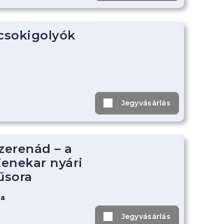
 csokigolyók
Jegyvásárlás
zerenád – a
enekar nyári
űsora
za
Jegyvásárlás