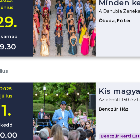
2025.
Minden ke
június
A Danubia Zeneka
29.
Óbuda, Fő tér
asárnap
19.30
lius
2025.
Kis magya
július
Az elmúlt 150 év 
1.
Benczúr Ház
kedd
0.00
Benczúr Kerti Est