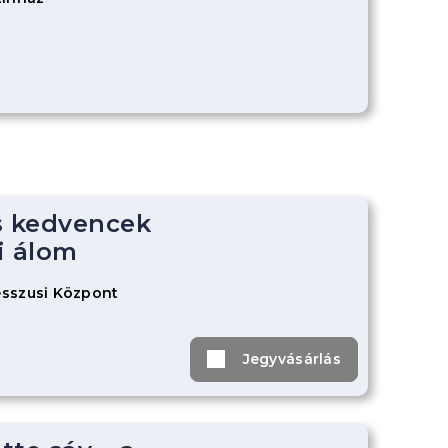
s kedvencek
i álom
sszusi Központ
Jegyvásárlás