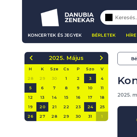
KONCERTEK ÉS JEGYEK
BÉRLETEK
HÍRE
2025. Május
Bé
H
K
Sze
Cs
P
Szo
V
Kon
28
29
30
1
2
3
4
5
6
7
8
9
10
11
2025. m
12
13
14
15
16
17
18
19
20
21
22
23
24
25
26
27
28
29
30
31
1