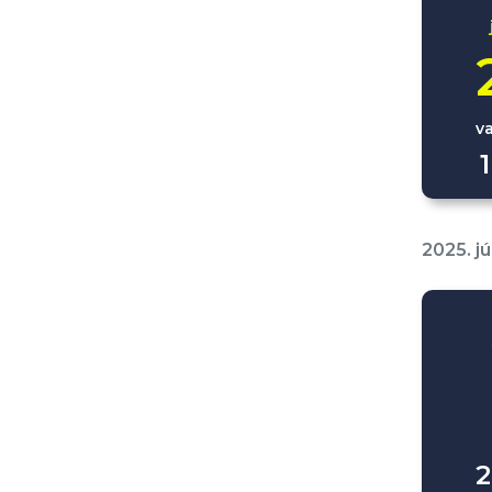
v
2025. jú
2