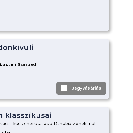
ldönkívüli
abadtéri Színpad
Jegyvásárlás
m klasszikusai
klasszikus zenei utazás a Danubia Zenekarral
zínház