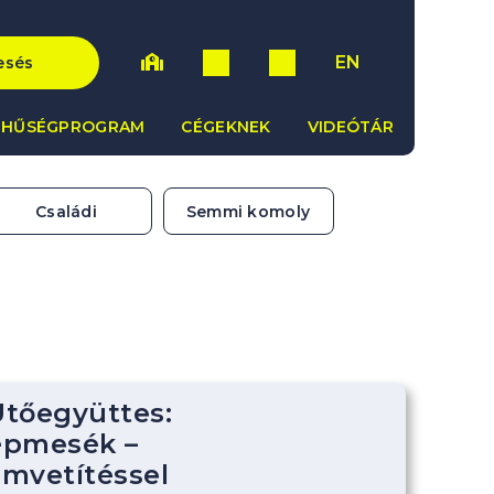
EN
esés
HŰSÉGPROGRAM
CÉGEKNEK
VIDEÓTÁR
Családi
Semmi komoly
tőegyüttes:
épmesék –
lmvetítéssel