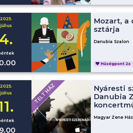
2025.
Mozart, a
július
sztárja
4.
Danubia Szalon
péntek
10.00
Hűségpont 2x
TELT HÁZ
2025.
Nyáresti s
július
Danubia Z
11.
koncertm
Magyar Zene Há
péntek
19.00