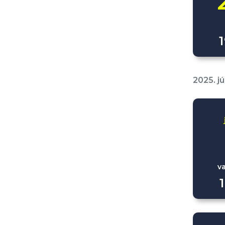
2025. jú
v