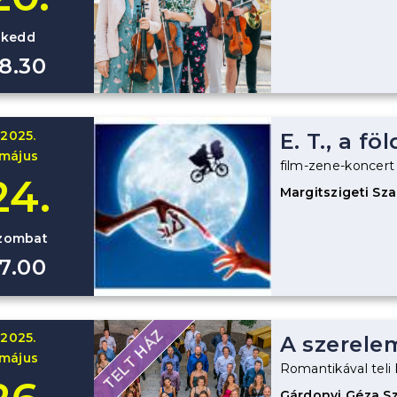
kedd
18.30
2025.
E. T., a fö
május
film-zene-koncert
24.
Margitszigeti Sz
zombat
17.00
TELT HÁZ
2025.
A szerele
május
Romantikával teli 
Gárdonyi Géza S