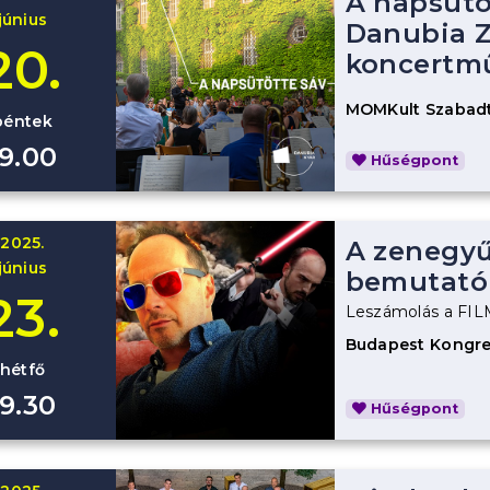
A napsütö
június
Danubia Z
20.
koncertm
MOMKult Szabadt
péntek
19.00
Hűségpont
2025.
A zenegyűl
június
bemutató
23.
Leszámolás a F
Budapest Kongre
hétfő
19.30
Hűségpont