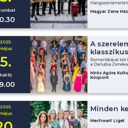
Hangszerismertető
zombat
Magyar Zene Há
10.30
2025.
A szerele
május
klasszikus
5.
Romantikával teli 
a Danubia Zenekar
Hírös Agóra Kultur
hétfő
Központ
19.00
2025.
Minden ke
május
Mechwart Liget
20.