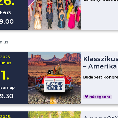
26.
hétfő
19.00
nius
2025.
Klassziku
június
– Amerika
1.
Budapest Kongre
asárnap
19.30
Hűségpont
2025.