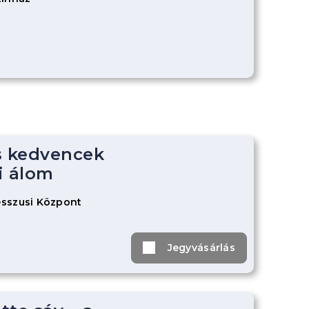
s kedvencek
i álom
sszusi Központ
Jegyvásárlás