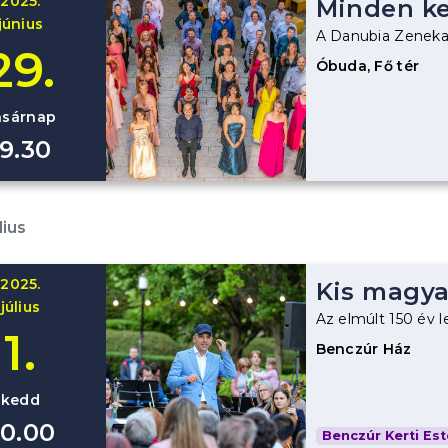
2025.
Minden ke
június
A Danubia Zeneka
29.
Óbuda, Fő tér
asárnap
19.30
lius
2025.
Kis magya
július
Az elmúlt 150 év 
1.
Benczúr Ház
kedd
0.00
Benczúr Kerti Est