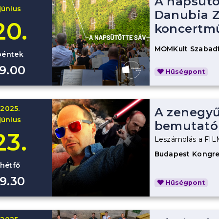
A napsütö
június
Danubia Z
20.
koncertm
MOMKult Szabadt
péntek
19.00
Hűségpont
2025.
A zenegyűl
június
bemutató
23.
Leszámolás a F
Budapest Kongre
hétfő
19.30
Hűségpont