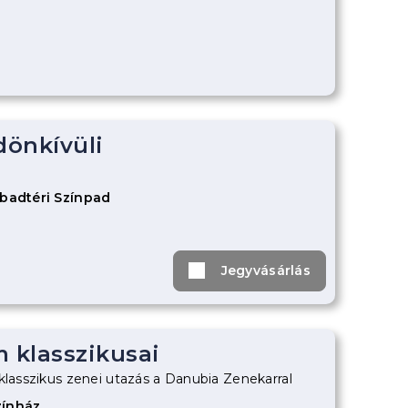
ldönkívüli
abadtéri Színpad
Jegyvásárlás
m klasszikusai
klasszikus zenei utazás a Danubia Zenekarral
zínház