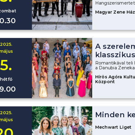
Hangszerismertető
zombat
Magyar Zene Há
10.30
2025.
A szerele
május
klasszikus
5.
Romantikával teli 
a Danubia Zenekar
Hírös Agóra Kultur
hétfő
Központ
19.00
2025.
Minden ke
május
Mechwart Liget
20.