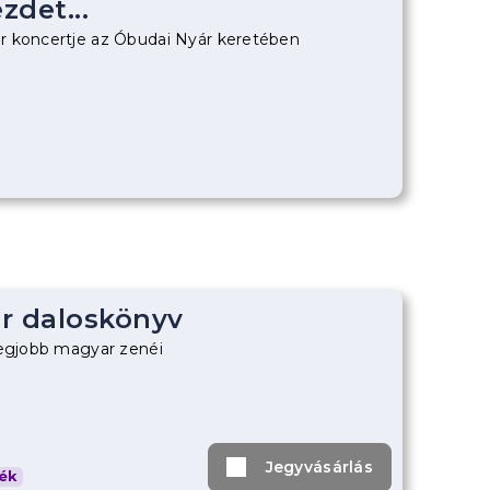
zdet...
r koncertje az Óbudai Nyár keretében
r daloskönyv
legjobb magyar zenéi
Jegyvásárlás
ék