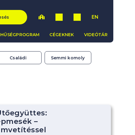
EN
esés
HŰSÉGPROGRAM
CÉGEKNEK
VIDEÓTÁR
Családi
Semmi komoly
tőegyüttes:
épmesék –
lmvetítéssel