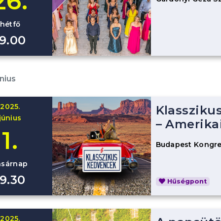
26.
hétfő
19.00
nius
2025.
Klassziku
június
– Amerika
1.
Budapest Kongre
asárnap
19.30
Hűségpont
2025.