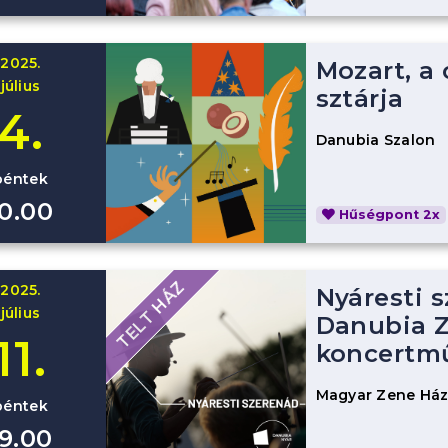
2025.
Mozart, a
július
sztárja
4.
Danubia Szalon
péntek
10.00
Hűségpont 2x
TELT HÁZ
2025.
Nyáresti s
július
Danubia Z
11.
koncertm
Magyar Zene Há
péntek
19.00