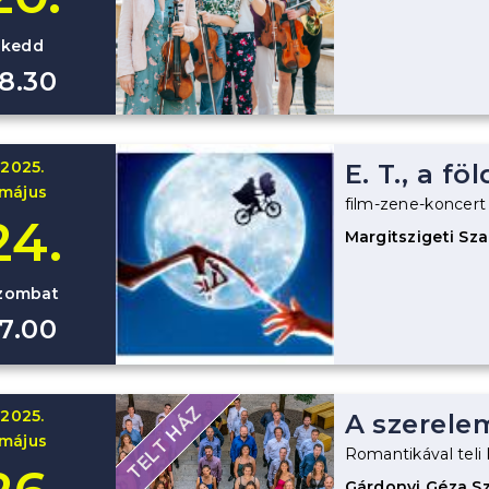
kedd
18.30
2025.
E. T., a fö
május
film-zene-koncert
24.
Margitszigeti Sz
zombat
17.00
TELT HÁZ
2025.
A szerele
május
Romantikával teli 
Gárdonyi Géza S