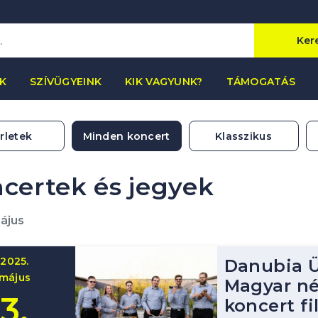
Ker
K
SZÍVÜGYEINK
KIK VAGYUNK?
TÁMOGATÁS
rletek
Minden koncert
Klasszikus
certek és jegyek
ájus
2025.
Danubia Ü
május
Magyar n
3.
koncert fi