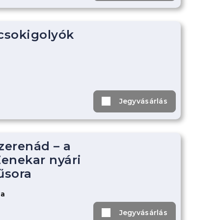
 csokigolyók
Jegyvásárlás
zerenád – a
enekar nyári
űsora
za
Jegyvásárlás