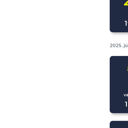
2025. jú
v