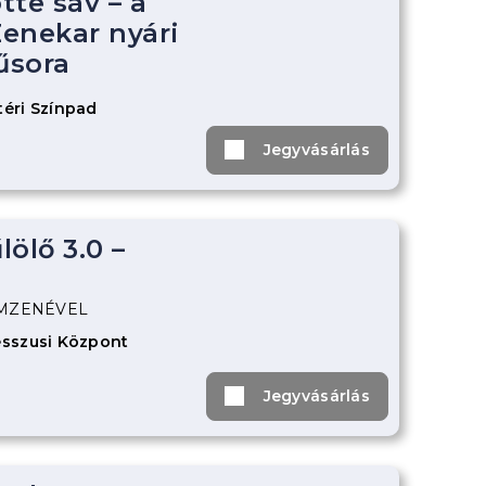
tte sáv – a
enekar nyári
űsora
éri Színpad
Jegyvásárlás
ölő 3.0 –
ILMZENÉVEL
sszusi Központ
Jegyvásárlás