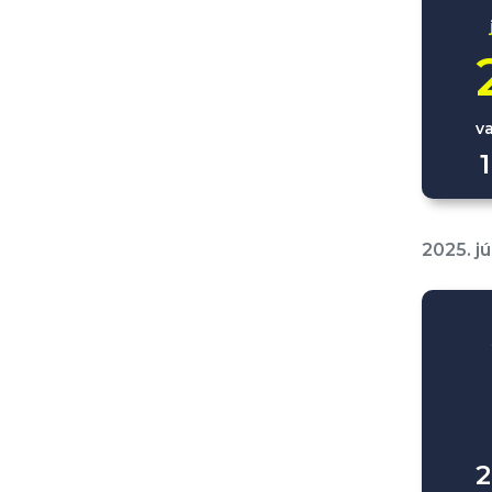
v
2025. jú
2