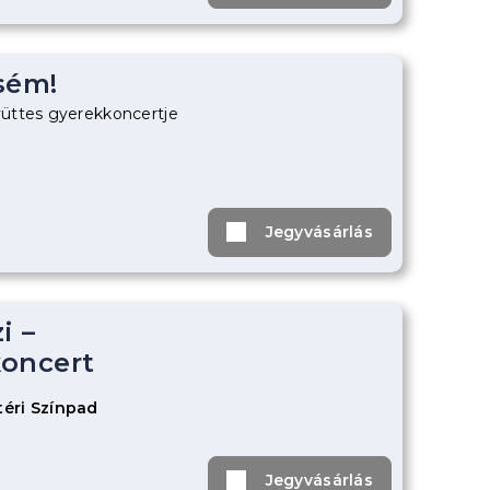
sém!
üttes gyerekkoncertje
Jegyvásárlás
i –
oncert
éri Színpad
Jegyvásárlás