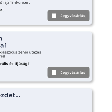
 rajzfilmkoncert
za
Jegyvásárlás
m
ai
klasszikus zenei utazás
ral
ális és Ifjúsági
Jegyvásárlás
zdet...