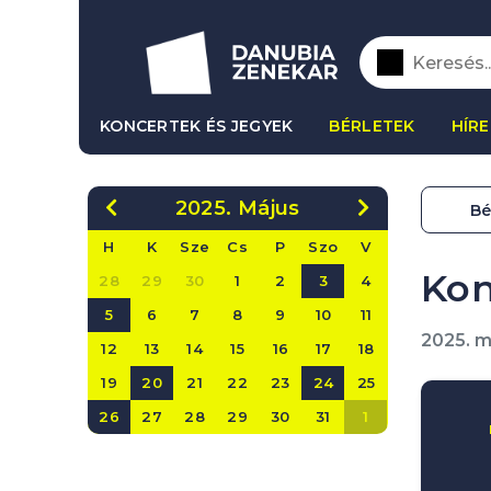
KONCERTEK ÉS JEGYEK
BÉRLETEK
HÍRE
2025. Május
Bé
H
K
Sze
Cs
P
Szo
V
Kon
28
29
30
1
2
3
4
5
6
7
8
9
10
11
2025. m
12
13
14
15
16
17
18
19
20
21
22
23
24
25
26
27
28
29
30
31
1