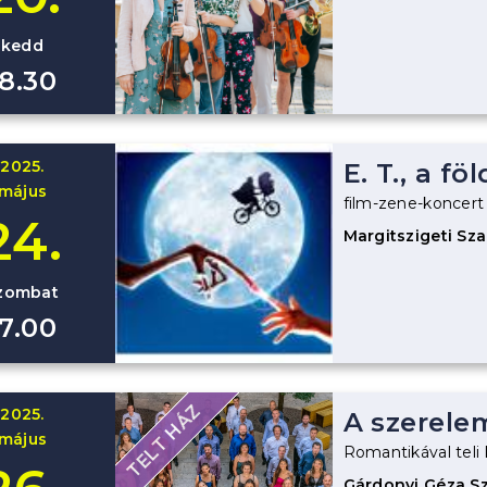
kedd
18.30
2025.
E. T., a fö
május
film-zene-koncert
24.
Margitszigeti Sz
zombat
17.00
TELT HÁZ
2025.
A szerele
május
Romantikával teli 
Gárdonyi Géza S