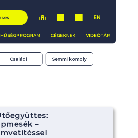
EN
esés
HŰSÉGPROGRAM
CÉGEKNEK
VIDEÓTÁR
Családi
Semmi komoly
tőegyüttes:
épmesék –
lmvetítéssel