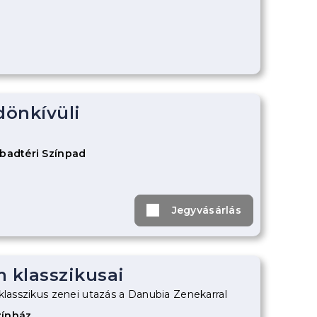
ldönkívüli
abadtéri Színpad
Jegyvásárlás
m klasszikusai
klasszikus zenei utazás a Danubia Zenekarral
zínház