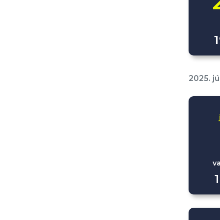
2025. jú
v