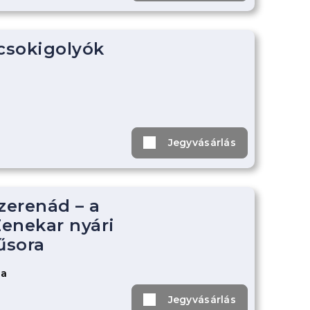
 csokigolyók
Jegyvásárlás
zerenád – a
enekar nyári
űsora
za
Jegyvásárlás