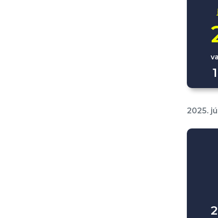
v
2025. jú
2