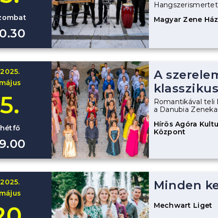
Hangszerismertető
zombat
Magyar Zene Há
10.30
2025.
A szerele
május
klasszikus
5.
Romantikával teli 
a Danubia Zenekar
Hírös Agóra Kultur
hétfő
Központ
19.00
2025.
Minden ke
május
Mechwart Liget
20.