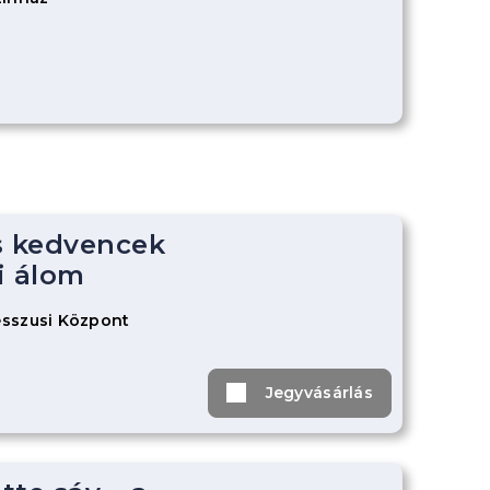
s kedvencek
i álom
sszusi Központ
Jegyvásárlás