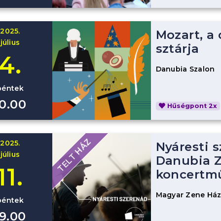
2025.
Mozart, a
július
sztárja
4.
Danubia Szalon
péntek
10.00
Hűségpont 2x
TELT HÁZ
2025.
Nyáresti s
július
Danubia Z
11.
koncertm
Magyar Zene Há
péntek
19.00