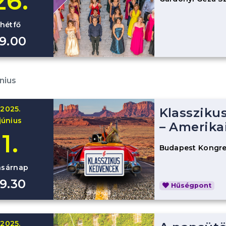
26.
hétfő
19.00
nius
2025.
Klassziku
június
– Amerika
1.
Budapest Kongre
asárnap
19.30
Hűségpont
2025.