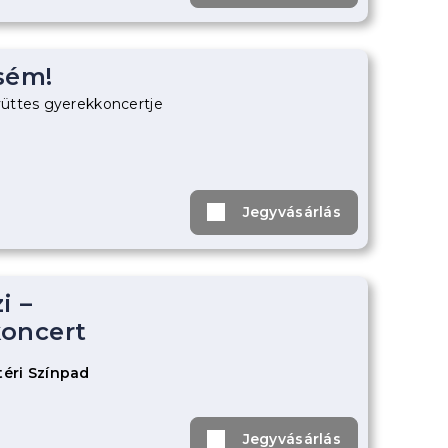
sém!
üttes gyerekkoncertje
Jegyvásárlás
i –
oncert
éri Színpad
Jegyvásárlás