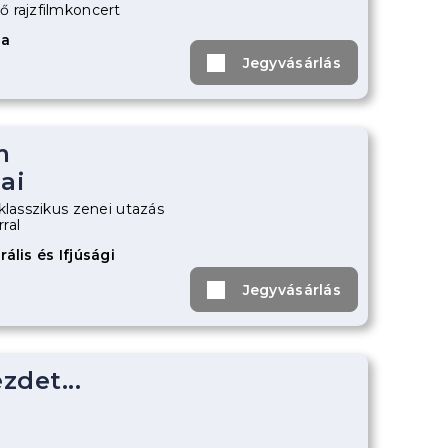
 rajzfilmkoncert
za
Jegyvásárlás
m
ai
klasszikus zenei utazás
ral
ális és Ifjúsági
Jegyvásárlás
zdet...