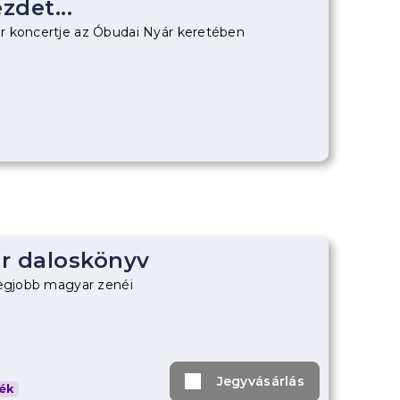
zdet...
r koncertje az Óbudai Nyár keretében
r daloskönyv
legjobb magyar zenéi
Jegyvásárlás
ék