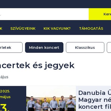
Ker
K
SZÍVÜGYEINK
KIK VAGYUNK?
TÁMOGATÁS
rletek
Minden koncert
Klasszikus
certek és jegyek
ájus
2025.
Danubia Ü
május
Magyar n
3.
koncert fi