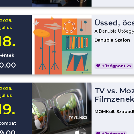
2025.
Üssed, öc
július
A Danubia Ütőegy
18.
Danubia Szalon
péntek
10.00
Hűségpont 2x
2025.
TV vs. Moz
július
Filmzenek
19.
MOMKult Szabadt
zombat
19.00
Hűségpont