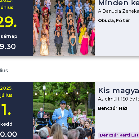
2025.
Minden ke
június
A Danubia Zeneka
29.
Óbuda, Fő tér
asárnap
19.30
lius
2025.
Kis magya
július
Az elmúlt 150 év 
1.
Benczúr Ház
kedd
0.00
Benczúr Kerti Est