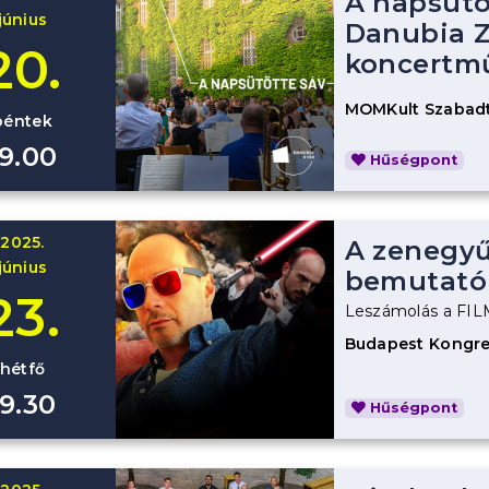
A napsütö
június
Danubia Z
20.
koncertm
MOMKult Szabadt
péntek
19.00
Hűségpont
2025.
A zenegyűl
június
bemutató
23.
Leszámolás a F
Budapest Kongre
hétfő
19.30
Hűségpont