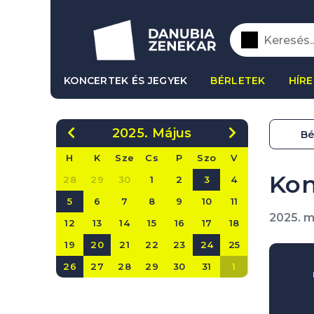
KONCERTEK ÉS JEGYEK
BÉRLETEK
HÍRE
2025. Május
Bé
H
K
Sze
Cs
P
Szo
V
Kon
28
29
30
1
2
3
4
5
6
7
8
9
10
11
2025. m
12
13
14
15
16
17
18
19
20
21
22
23
24
25
26
27
28
29
30
31
1