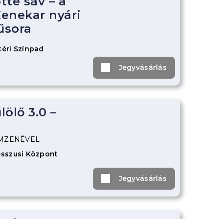
tte sáv – a
enekar nyári
űsora
éri Színpad
Jegyvásárlás
ölő 3.0 –
ILMZENÉVEL
sszusi Központ
Jegyvásárlás