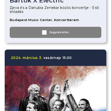
Bartók X Electric
Дeva és a Danubia Zenekar közös koncertje - Esti
előadás
Budapest Music Center, Koncertterem
Jegyvásárlás
2024.
március
3.
vasárnap
15.00