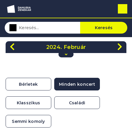
Keresés
2024. Február
H
K
Sze
Cs
P
Szo
V
29
30
31
1
2
3
4
5
6
7
8
9
10
11
Bérletek
Minden koncert
12
13
14
15
16
17
18
19
20
21
22
23
24
25
Klasszikus
Családi
26
27
28
29
1
2
3
Semmi komoly