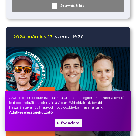
Jegyvásárlás
2024.
március
13.
szerda
19.30
A weboldalon cookie-kat használunk, amik segítenek minket a lehető
legjobb szolgáltatások nyújtásában. Weboldalunk további
használatával jóváhagyod, hogy cookie-kat használjunk.
Adatkezelési tájékoztató
Elfogadom