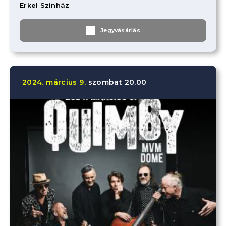
Erkel Színház
Jegyvásárlás
2024.
március
9.
szombat
20.00