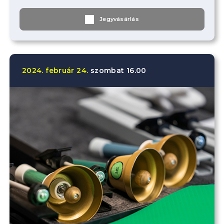
Jegyvásárlás
2024.
február
24.
szombat
16.00