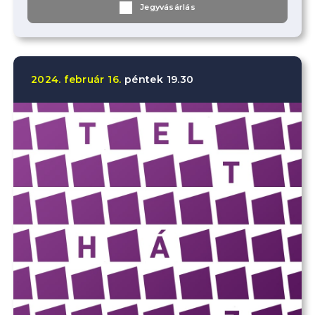
Jegyvásárlás
2024.
február
16.
péntek
19.30