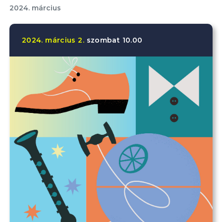
2024. március
2024.
március
2.
szombat
10.00