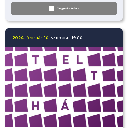
Jegyvásárlás
2024.
február
10.
szombat
19.00