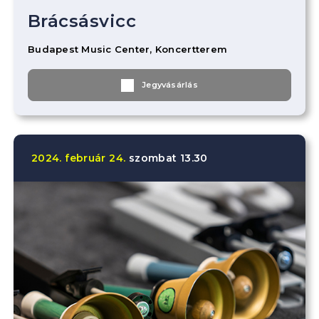
Brácsásvicc
Budapest Music Center, Koncertterem
Jegyvásárlás
2024.
február
24.
szombat
13.30