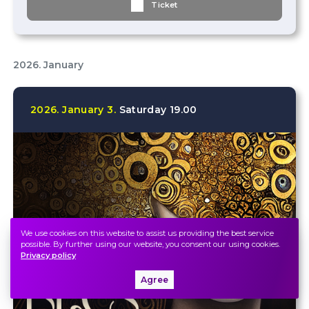
Ticket
2026. January
2026.
January
3.
Saturday
19.00
We use cookies on this website to assist us providing the best service
possible. By further using our website, you consent our using cookies.
Privacy policy
Agree