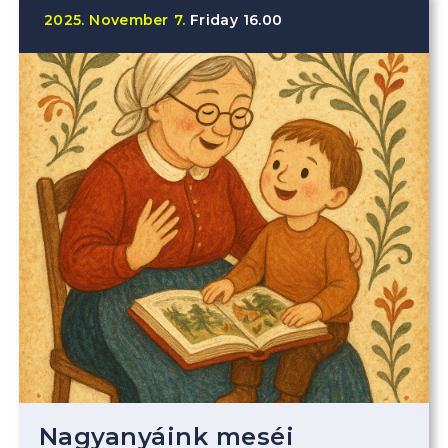
2025.
November
7.
Friday
16.00
Nagyanyáink meséi