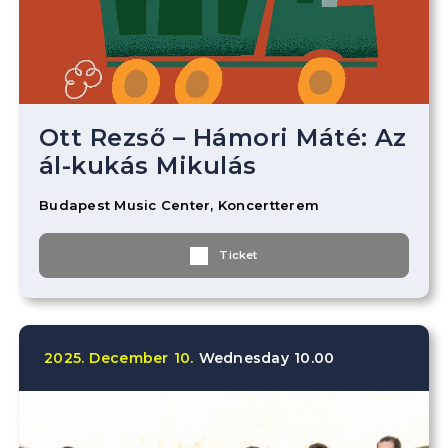
Ott Rezső – Hámori Máté: Az
ál-kukás Mikulás
Budapest Music Center, Koncertterem
Ticket
2025.
December
10.
Wednesday
10.00