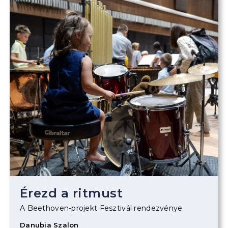
Érezd a ritmust
A Beethoven-projekt Fesztivál rendezvénye
Danubia Szalon