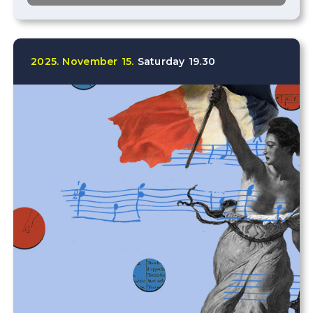
2025.
November
15.
Saturday
19.30