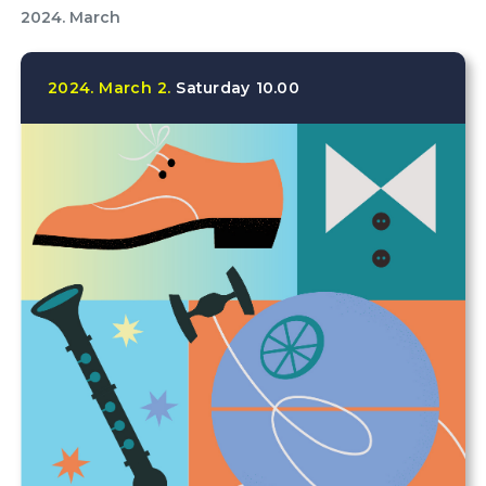
2024. March
2024.
March
2.
Saturday
10.00