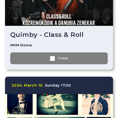
Quimby - Class & Roll
MVM Dome
Ticket
2024.
March
10.
Sunday
17.00