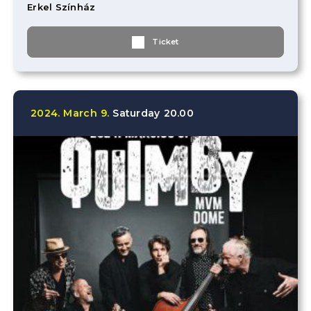
Erkel Színház
Ticket
2024.
March
9.
Saturday
20.00